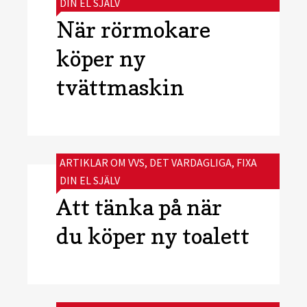
DIN EL SJÄLV
När rörmokare
köper ny
tvättmaskin
CATEGORIES:
ARTIKLAR OM VVS
,
DET VARDAGLIGA
,
FIXA
DIN EL SJÄLV
Att tänka på när
du köper ny toalett