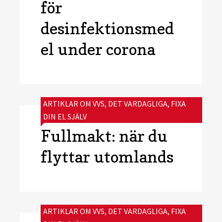
för
desinfektionsmed
el under corona
CATEGORIES:
ARTIKLAR OM VVS
,
DET VARDAGLIGA
,
FIXA
DIN EL SJÄLV
Fullmakt: när du
flyttar utomlands
CATEGORIES:
ARTIKLAR OM VVS
,
DET VARDAGLIGA
,
FIXA