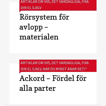
CATEGORIES:
ARTIKLAR OM VVS
,
DET VARDAGLIGA
,
FIXA
DIN EL SJÄLV
Rörsystem för
avlopp –
materialen
CATEGORIES:
ARTIKLAR OM VVS
,
DET VARDAGLIGA
,
FIXA
DIN EL SJÄLV
,
NÄR DU MINST ANAR DET!"
Ackord – Fördel för
alla parter