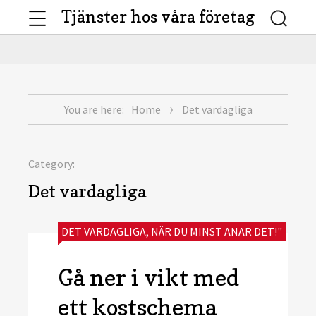
Menu
Tjänster hos våra företag
Searc
You are here:
Home
Det vardagliga
Category:
Det vardagliga
CATEGORIES:
DET VARDAGLIGA
,
NÄR DU MINST ANAR DET!"
Gå ner i vikt med
ett kostschema