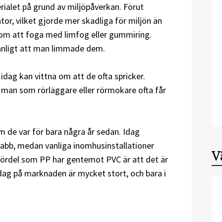
rialet på grund av miljöpåverkan. Förut
tor, vilket gjorde mer skadliga för miljön än
om att foga med limfog eller gummiring.
anligt att man limmade dem.
dag kan vittna om att de ofta spricker.
r man som rörläggare eller rörmokare ofta får
om de var för bara några år sedan. Idag
 labb, medan vanliga inomhusinstallationer
V
fördel som PP har gentemot PVC är att det är
idag på marknaden är mycket stort, och bara i