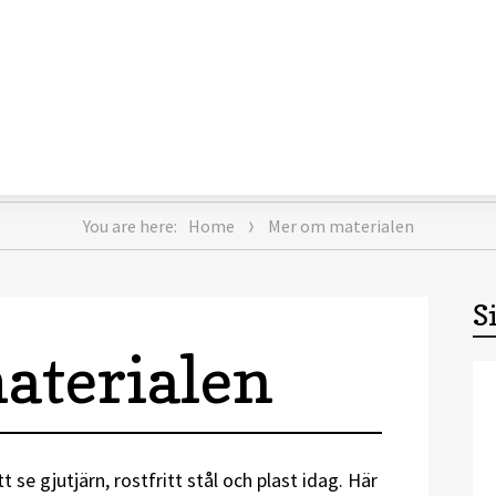
You are here:
Home
Mer om materialen
S
aterialen
se gjutjärn, rostfritt stål och plast idag. Här